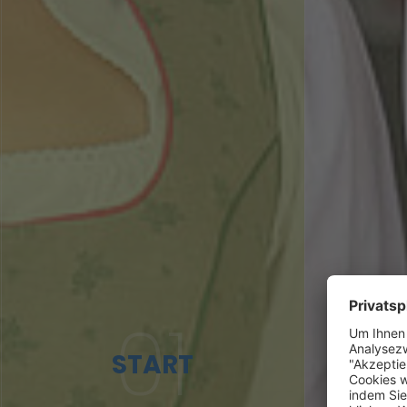
01
START