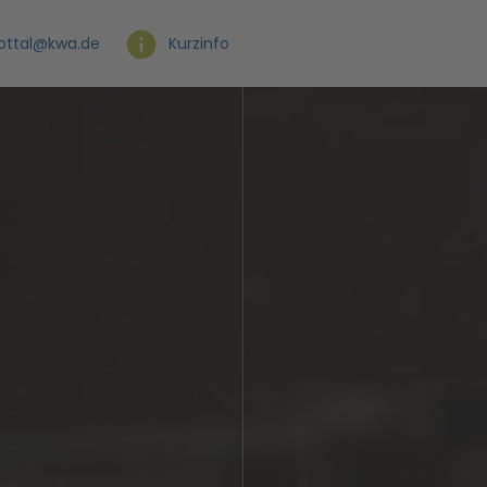
ottal@kwa.de
Kurzinfo