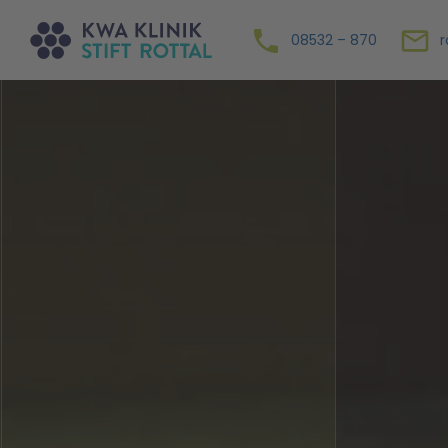
08532 – 870
r