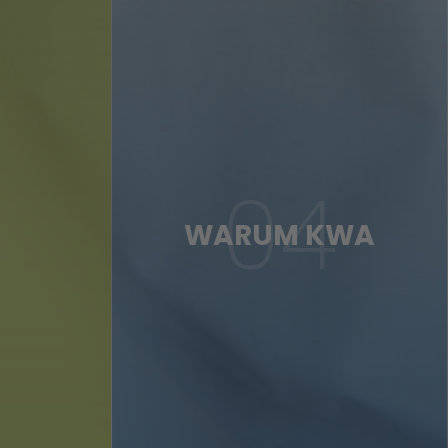
04
WARUM KWA